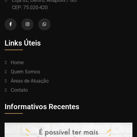
Loja 02, Centro, Anápolis / GO
CEP: 75.020-420
Links Úteis
Home
Quem Somos
Áreas de Atuação
Contato
Informativos Recentes